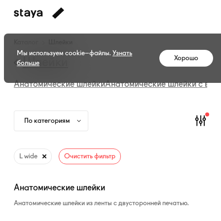
Каталог
Каталог
Шлейки
амуниции
Мы используем cookie–файлы.
Узнать
Хорошо
—
Шлейки
больше
Шлейки
Анатомические шлейки
Анатомические шлейки с вод
По категориям
L wide
Очистить фильтр
Анатомические шлейки
Анатомические шлейки из ленты с двусторонней печатью.