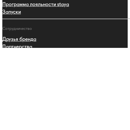
Программа лояльности staya
Запуски
Сотрудничество
Друзья бренда
Партнерства
Профессиональная программа
Каталог
Ошейники
Поводки
Шлейки
Адресники
Одежда
Сертификаты
Для людей