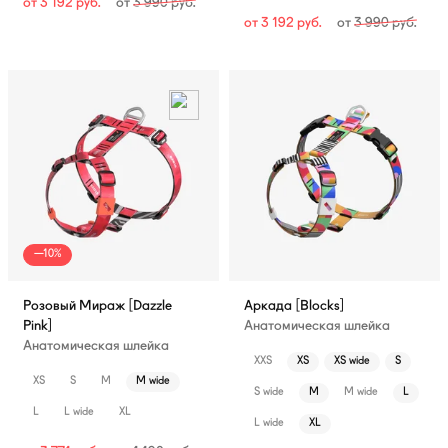
от
3 192
руб.
от
3 990
руб.
от
3 192
руб.
от
3 990
руб.
—10%
Розовый Мираж [Dazzle
Аркада [Blocks]
Pink]
Анатомическая шлейка
Анатомическая шлейка
XXS
XS
XS wide
S
XS
S
M
M wide
S wide
M
M wide
L
L
L wide
XL
L wide
XL