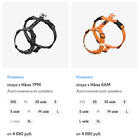
Новинка
Новинка
staya x Hikes 7PM
staya x Hikes 6AM
Анатомическая шлейка
Анатомическая шлейка
XXS
XS
XS wide
S
XXS
XS
XS wide
S
S wide
M
M wide
L
S wide
M
M wide
L
L wide
XL
L wide
XL
от
4 690
руб.
от
4 690
руб.