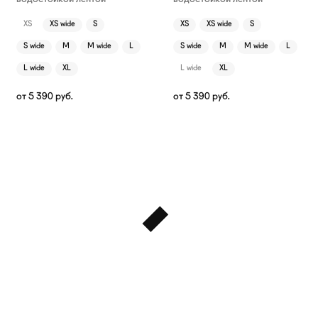
XS
XS wide
S
XS
XS wide
S
S wide
M
M wide
L
S wide
M
M wide
L
L wide
XL
L wide
XL
от
5 390
руб.
от
5 390
руб.