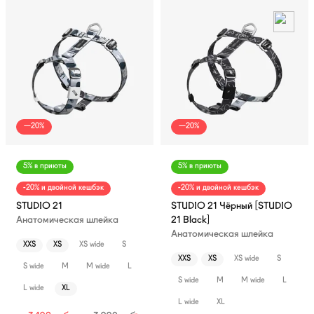
—20%
—20%
5% в приюты
5% в приюты
-20% и двойной кешбэк
-20% и двойной кешбэк
STUDIO 21
STUDIO 21 Чёрный [STUDIO
Анатомическая шлейка
21 Black]
Анатомическая шлейка
XXS
XS
XS wide
S
XXS
XS
XS wide
S
S wide
M
M wide
L
S wide
M
M wide
L
L wide
XL
L wide
XL