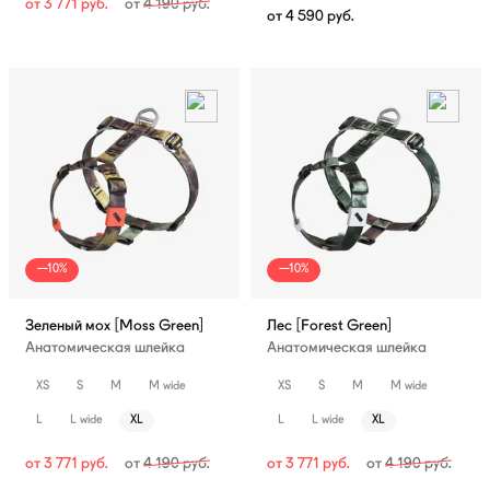
от
3 771
руб.
от
4 190
руб.
от
4 590
руб.
—10%
—10%
Зеленый мох [Moss Green]
Лес [Forest Green]
Анатомическая шлейка
Анатомическая шлейка
XS
S
M
M wide
XS
S
M
M wide
L
L wide
XL
L
L wide
XL
от
3 771
руб.
от
4 190
руб.
от
3 771
руб.
от
4 190
руб.