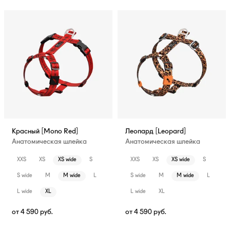
Красный [Mono Red]
Леопард [Leopard]
Анатомическая шлейка
Анатомическая шлейка
XXS
XS
XS wide
S
XXS
XS
XS wide
S
S wide
M
M wide
L
S wide
M
M wide
L
L wide
XL
L wide
XL
от
4 590
руб.
от
4 590
руб.