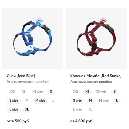
Иней [Iced Blue]
Красная Мамба [Red Snake]
Анатомическая шлейка
Анатомическая шлейка
XXS
XS
XS wide
S
XXS
XS
XS wide
S
S wide
M
M wide
L
S wide
M
M wide
L
L wide
XL
L wide
XL
от
4 590
руб.
от
4 690
руб.