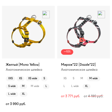
—10%
Желтый [Mono Yellow]
Мираж'22 [Dazzle'22]
Анатомическая шлейка
Анатомическая шлейка
XXS
XS
XS wide
S
XS
S
M
M wide
S wide
M
M wide
L
L
L wide
XL
L wide
XL
от
3 771
руб.
от
4 190
руб.
от
3 990
руб.