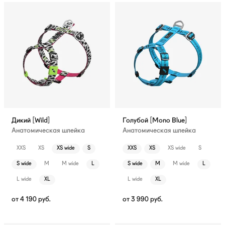
Дикий [Wild]
Голубой [Mono Blue]
Анатомическая шлейка
Анатомическая шлейка
XXS
XS
XS wide
S
XXS
XS
XS wide
S
S wide
M
M wide
L
S wide
M
M wide
L
L wide
XL
L wide
XL
от
4 190
руб.
от
3 990
руб.