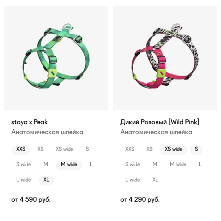
staya x Peak
Дикий Розовый [Wild Pink]
Анатомическая шлейка
Анатомическая шлейка
XXS
XS
XS wide
S
XXS
XS
XS wide
S
S wide
M
M wide
L
S wide
M
M wide
L
L wide
XL
L wide
XL
от
4 590
руб.
от
4 290
руб.