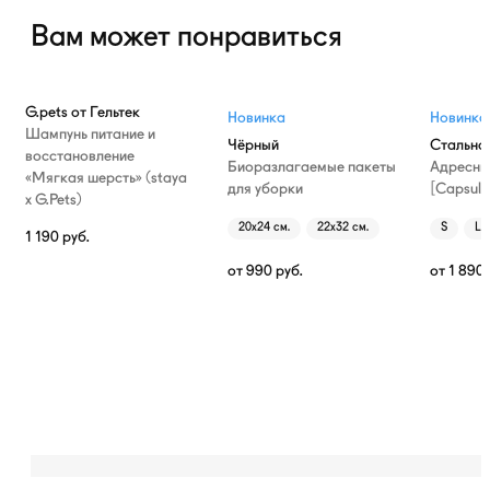
Вам может понравиться
G.pets от Гельтек
Новинка
Новинка
Шампунь питание и
Чёрный
Стально
восстановление
Биоразлагаемые пакеты
Адресни
«Мягкая шерсть» (staya
для уборки
[Capsule
х G.Pets)
20х24 см.
22х32 см.
S
L
1 190
руб.
от
990
руб.
от
1 890