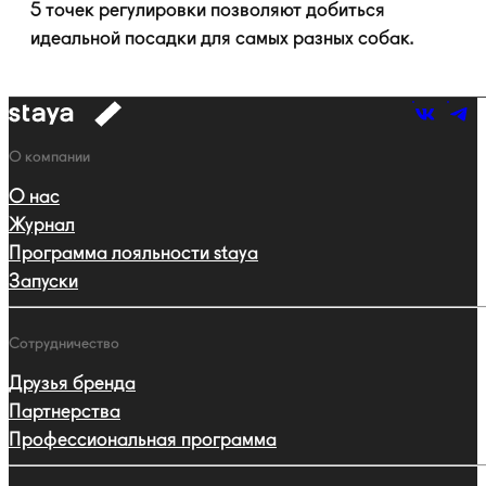
5 точек регулировки позволяют добиться
идеальной посадки для самых разных собак.
к
навигации
Навигация
О компании
О нас
Журнал
Программа лояльности staya
Запуски
Сотрудничество
Друзья бренда
Партнерства
Профессиональная программа