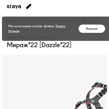
Каталог
Шлейки
Анатомические шлейки
Мираж'22
[Dazzle'22]
Мы используем cookie–файлы.
Узнать
Хорошо
больше
Анатомическая шлейка
Мираж'22 [Dazzle'22]