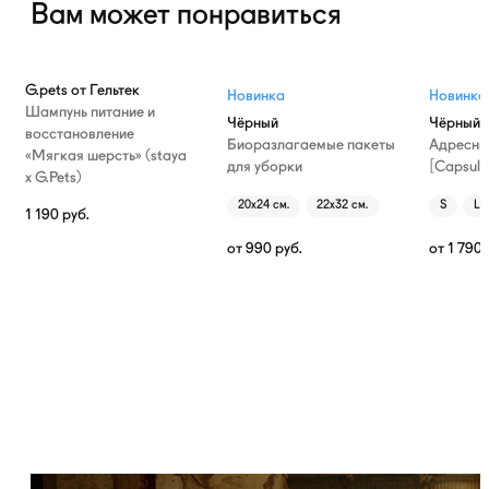
Вам может понравиться
G.pets от Гельтек
Новинка
Новинка
Шампунь питание и
Чёрный
Чёрный
восстановление
Биоразлагаемые пакеты
Адресни
«Мягкая шерсть» (staya
для уборки
[Capsule
х G.Pets)
20х24 см.
22х32 см.
S
L
1 190
руб.
от
990
руб.
от
1 790