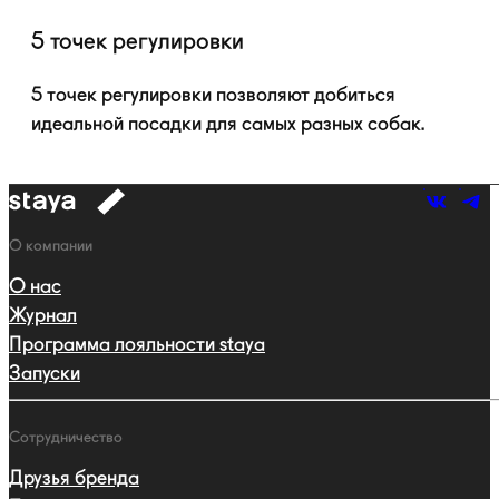
5 точек регулировки
5 точек регулировки позволяют добиться
идеальной посадки для самых разных собак.
к
навигации
Навигация
О компании
О нас
Журнал
Программа лояльности staya
Запуски
Сотрудничество
Друзья бренда