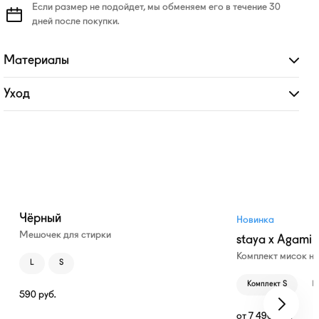
Если размер не подойдет, мы обменяем его в течение 30
дней после покупки.
Материалы
Развернуть
Уход
Развернуть
Чёрный
Новинка
Мешочек для стирки
staya x Agami
Комплект мисок н
L
S
Комплект S
К
590
руб.
от
7 490
руб.