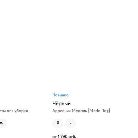
Новинка
Чёрный
ты для уборки
Адресник Медаль [Medal Tag]
м.
S
L
от
1 790
руб.