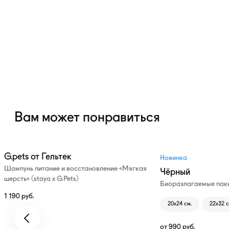
Вам может понравиться
G.pets от Гельтек
Новинка
Шампунь питание и восстановление «Мягкая
Чёрный
шерсть» (staya х G.Pets)
Биоразлагаемые паке
1 190
руб.
20х24 см.
22х32 с
от
990
руб.