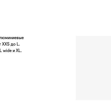
алюминиевые
 XXS до L.
 wide и XL.