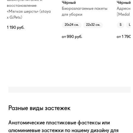
Чёрный
Чёрный
восстановление
Биоразлагаемые пакеты
Адресни
«Мягкая шерсть» (staya
для уборки
[Medal T
х G.Pets)
20х24 см.
22х32 см.
S
L
1 190
руб.
от
990
руб.
от
1 790
Разные виды застежек
Анатомические пластиковые фастексы или
алюминиевые застежки по нашему дизайну для