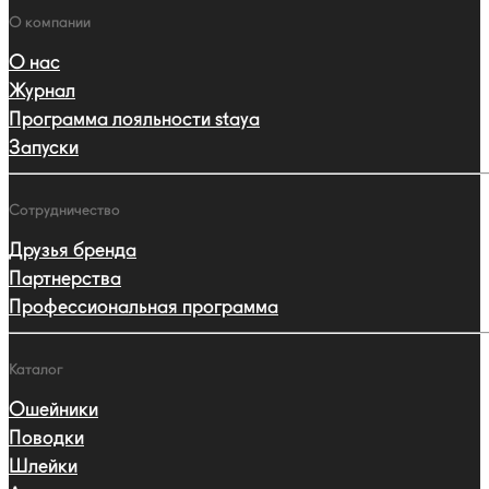
навигации
Навигация
О компании
О нас
Журнал
Программа лояльности staya
Запуски
Сотрудничество
Друзья бренда
Партнерства
Профессиональная программа
Каталог
Ошейники
Поводки
Шлейки