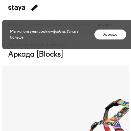
Каталог
Шлейки
Анатомические шлейки
Аркада
[Blocks]
Мы используем cookie–файлы.
Узнать
Хорошо
больше
Анатомическая шлейка
Аркада [Blocks]