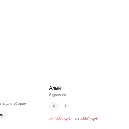
—10%
Алый
Адресник
ты для уборки
S
L
м.
от
1 431
руб.
от
1 590
руб.