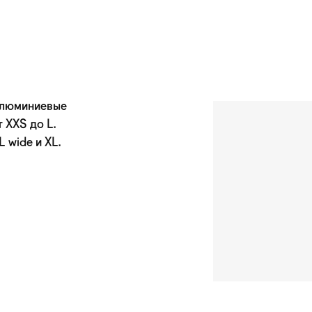
алюминиевые
 XXS до L.
 wide и XL.