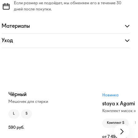
Если размер не подойдет, мы обменяем его в течение 30
дней после покупки.
Материалы
Развернуть
Уход
Развернуть
Чёрный
Новинка
Мешочек для стирки
staya x Agami
Комплект мисок н
L
S
Комплект S
К
590
руб.
от
7 490
руб.