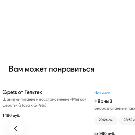
Вам может понравиться
G.pets от Гельтек
Новинка
Шампунь питание и восстановление «Мягкая
Чёрный
шерсть» (staya х G.Pets)
Биоразлагаемые паке
1 190
руб.
20х24 см.
22х32 с
от
990
руб.