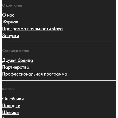
навигации
Навигация
О компании
О нас
Журнал
Программа лояльности staya
Запуски
Сотрудничество
Друзья бренда
Партнерства
Профессиональная программа
Каталог
Ошейники
Поводки
Шлейки