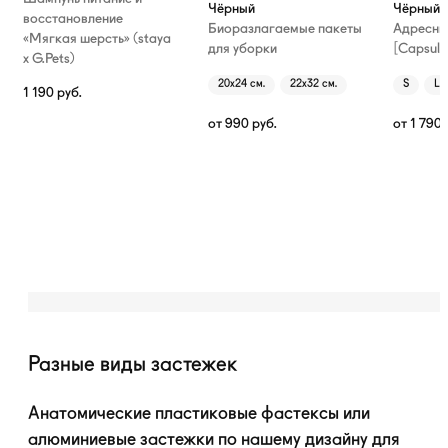
Чёрный
Чёрный
восстановление
Биоразлагаемые пакеты
Адресни
«Мягкая шерсть» (staya
для уборки
[Capsule
х G.Pets)
20х24 см.
22х32 см.
S
L
1 190
руб.
от
990
руб.
от
1 790
Разные виды застежек
Анатомические пластиковые фастексы или
алюминиевые застежки по нашему дизайну для