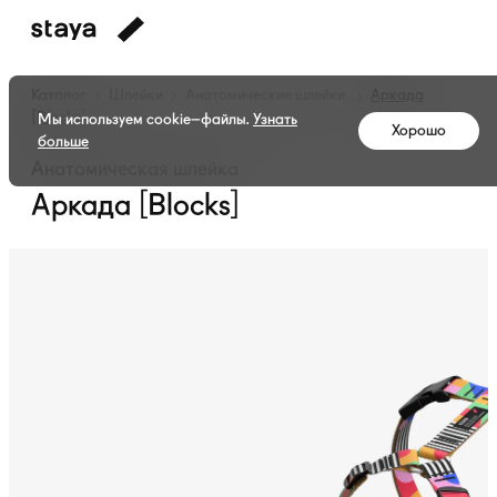
Каталог
Шлейки
Анатомические шлейки
Аркада
[Blocks]
Мы используем cookie–файлы.
Узнать
Хорошо
больше
Анатомическая шлейка
Аркада [Blocks]