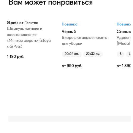
Вам может понравиться
G.pets от Гельтек
Новинка
Новинка
Шампунь питание и
Чёрный
Стально
восстановление
Биоразлагаемые пакеты
Адресни
«Мягкая шерсть» (staya
для уборки
[Medal T
х G.Pets)
20х24 см.
22х32 см.
S
L
1 190
руб.
от
990
руб.
от
1 890