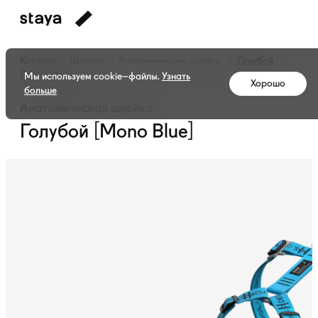
Каталог
Шлейки
Анатомические шлейки
Голубой
[Mono Blue]
Мы используем cookie–файлы.
Узнать
Хорошо
больше
Анатомическая шлейка
Голубой [Mono Blue]