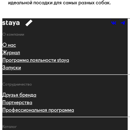
идеальной посадки для самых разных собак.
к
навигации
Навигация
О компании
О нас
Журнал
Программа лояльности staya
Запуски
Сотрудничество
Друзья бренда
Партнерства
Профессиональная программа
Каталог