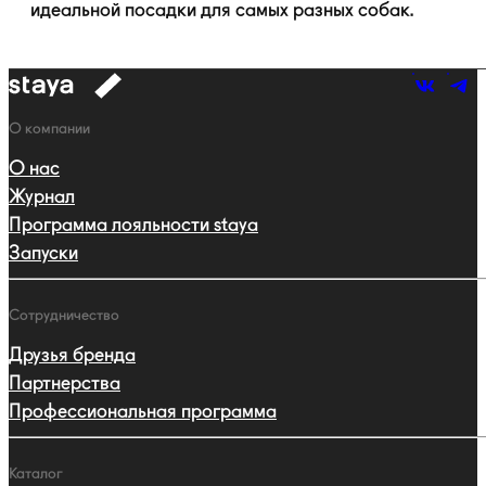
идеальной посадки для самых разных собак.
к
навигации
Навигация
О компании
О нас
Журнал
Программа лояльности staya
Запуски
Сотрудничество
Друзья бренда
Партнерства
Профессиональная программа
Каталог