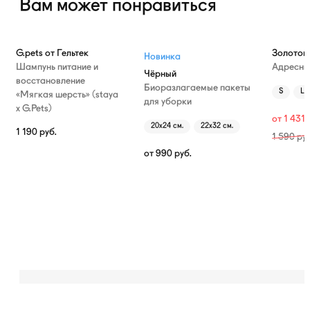
Вам может понравиться
—10%
G.pets от Гельтек
Золотой
Новинка
Шампунь питание и
Адресни
Чёрный
восстановление
Биоразлагаемые пакеты
S
L
«Мягкая шерсть» (staya
для уборки
х G.Pets)
от
1 431
20х24 см.
22х32 см.
1 190
руб.
1 590
руб
от
990
руб.