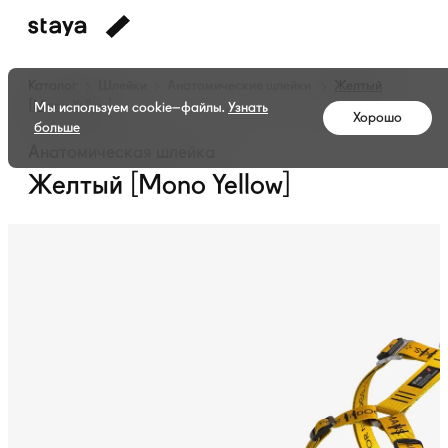
Каталог
Шлейки
Анатомические шлейки
Желтый
[Mono Yellow]
Мы используем cookie–файлы.
Узнать
Хорошо
больше
Анатомическая шлейка
Желтый [Mono Yellow]