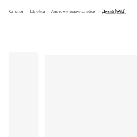
Каталог
Шлейки
Анатомические шлейки
Дикий [Wild]
Анатомическая
Описание
шлейка
Дикий
Анатомическая
[Wild]
шлейка
из ленты
с двусторонней
печатью.