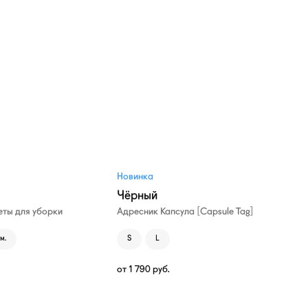
Новинка
Чёрный
ты для уборки
Адресник Капсула [Capsule Tag]
м.
S
L
от
1 790
руб.