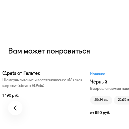
Вам может понравиться
G.pets от Гельтек
Новинка
Шампунь питание и восстановление «Мягкая
Чёрный
шерсть» (staya х G.Pets)
Биоразлагаемые паке
1 190
руб.
20х24 см.
22х32 с
от
990
руб.