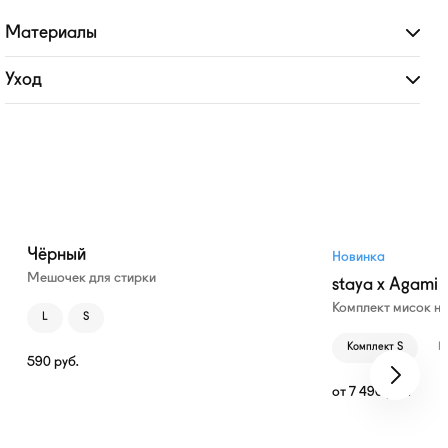
Материалы
Развернуть
Уход
Развернуть
Чёрный
Новинка
Мешочек для стирки
staya x Agami
Комплект мисок н
L
S
Комплект S
К
590
руб.
от
7 490
руб.