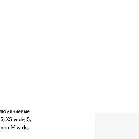
алюминиевые
, XS wide, S,
еров M wide,