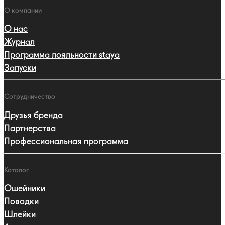
навигации
Навигация
О компании
О нас
Журнал
Программа лояльности staya
Запуски
Сотрудничество
Друзья бренда
Партнерства
Профессиональная программа
Каталог
Ошейники
Поводки
Шлейки