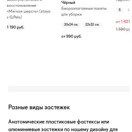
Чёрный
восстановление
Биоразлагаемые пакеты
S
L
«Мягкая шерсть» (staya
для уборки
х G.Pets)
от
1 431
20х24 см.
22х32 см.
1 190
руб.
1 590
руб
от
990
руб.
Разные виды застежек
Анатомические пластиковые фастексы или
алюминиевые застежки по нашему дизайну для