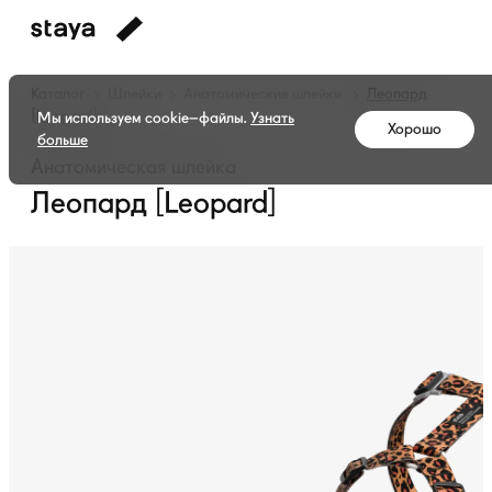
Каталог
Шлейки
Анатомические шлейки
Леопард
[Leopard]
Мы используем cookie–файлы.
Узнать
Хорошо
больше
Анатомическая шлейка
Леопард [Leopard]