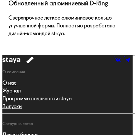
Обновленный алюминиевый
D-Ring
Сверхпрочное легкое алюминиевое кольцо
улучшенной формы. Полностью разработано
дизайн-командой
staya.
к
навигации
Навигация
О компании
О нас
Журнал
Программа лояльности staya
Запуски
Сотрудничество
Друзья бренда