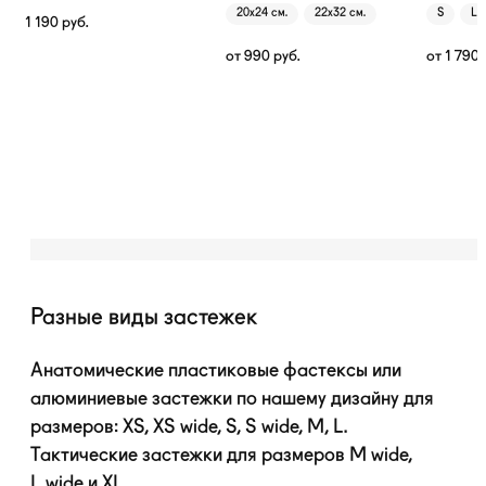
20х24 см.
22х32 см.
S
L
1 190
руб.
от
990
руб.
от
1 790
Разные виды застежек
Анатомические пластиковые фастексы или
алюминиевые застежки по нашему дизайну для
размеров: XS, XS wide, S, S wide, M, L.
Тактические застежки для размеров M wide,
L wide и XL.