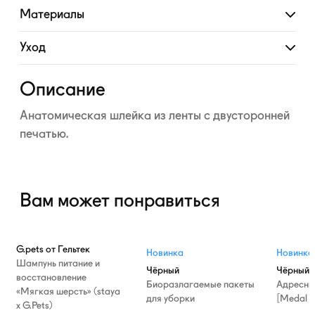
Материалы
Развернуть
Уход
Развернуть
Описание
Анатомическая шлейка из ленты с двусторонней
печатью.
Вам может понравиться
G.pets от Гельтек
Новинка
Новинка
Шампунь питание и
Чёрный
Чёрный
восстановление
Биоразлагаемые пакеты
Адресни
«Мягкая шерсть» (staya
для уборки
[Medal T
х G.Pets)