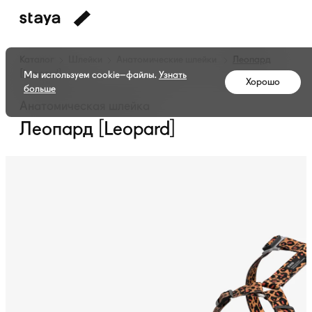
Каталог
Шлейки
Анатомические шлейки
Леопард
[Leopard]
Мы используем cookie–файлы.
Узнать
Хорошо
больше
Анатомическая шлейка
Леопард [Leopard]