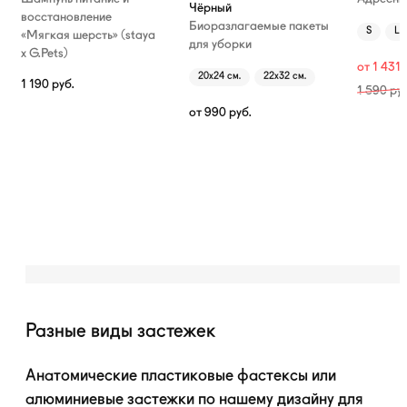
Чёрный
восстановление
Биоразлагаемые пакеты
S
L
«Мягкая шерсть» (staya
для уборки
х G.Pets)
от
1 431
20х24 см.
22х32 см.
1 190
руб.
1 590
руб
от
990
руб.
Разные виды застежек
Анатомические пластиковые фастексы или
алюминиевые застежки по нашему дизайну для