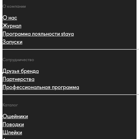
навигации
Навигация
О компании
О нас
Журнал
Программа лояльности staya
Запуски
Сотрудничество
Друзья бренда
Партнерства
Профессиональная программа
Каталог
Ошейники
Поводки
Шлейки