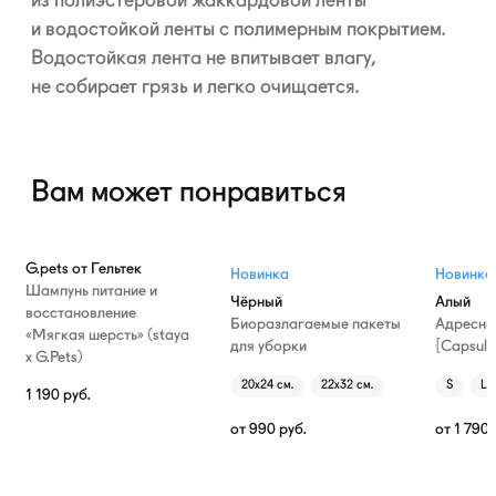
из полиэстеровой жаккардовой ленты
и водостойкой ленты с полимерным покрытием.
Водостойкая лента не впитывает влагу,
не собирает грязь и легко очищается.
Вам может понравиться
G.pets от Гельтек
Новинка
Новинка
Шампунь питание и
Чёрный
Алый
восстановление
Биоразлагаемые пакеты
Адресни
«Мягкая шерсть» (staya
для уборки
[Capsule
х G.Pets)
20х24 см.
22х32 см.
S
L
1 190
руб.
от
990
руб.
от
1 790