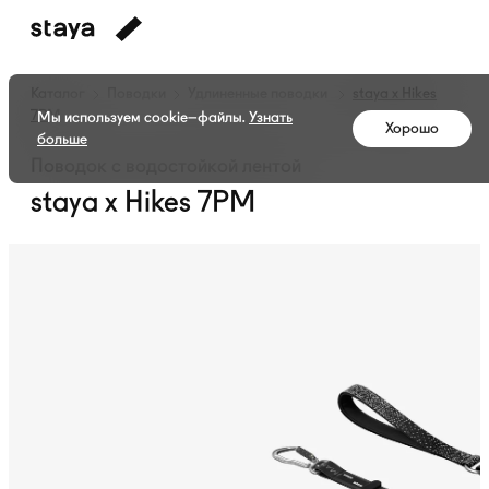
Каталог
Поводки
Удлиненные поводки
staya x Hikes
7PM
Мы используем cookie–файлы.
Узнать
Хорошо
больше
Поводок с водостойкой лентой
staya x Hikes 7PM