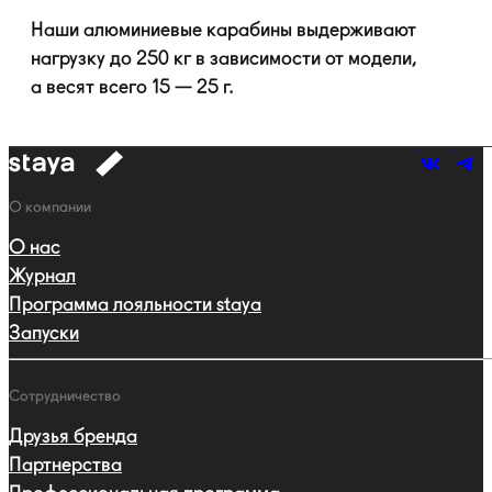
Наши алюминиевые карабины выдерживают
нагрузку до 250 кг в зависимости от модели,
а весят всего 15 — 25 г.
к
навигации
Навигация
О компании
О нас
Журнал
Программа лояльности staya
Запуски
Сотрудничество
Друзья бренда
Партнерства