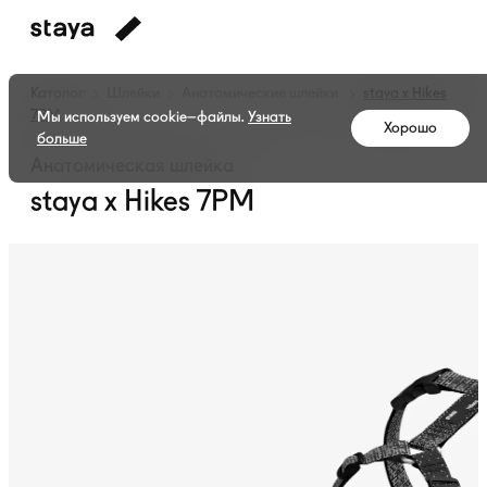
Каталог
Шлейки
Анатомические шлейки
staya x Hikes
7PM
Мы используем cookie–файлы.
Узнать
Хорошо
больше
Анатомическая шлейка
staya x Hikes 7PM