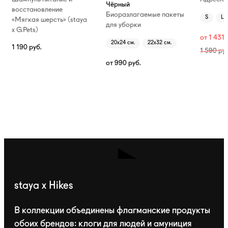
Чёрный
восстановление
Биоразлагаемые пакеты
S
L
«Мягкая шерсть» (staya
для уборки
х G.Pets)
от
1 431
20х24 см.
22х32 см.
1 190
руб.
1 590
руб
от
990
руб.
staya x Hikes
В коллекции объединены флагманские продукты
обоих брендов: клоги для людей и амуниция