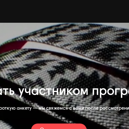
ать участником прог
роткую анкету — мы свяжемся с вами после рассмотрени