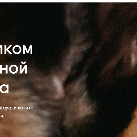
иком
ной
ya
taya, и хотите
и.