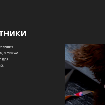
тники
условия
в, а также
т для
а.