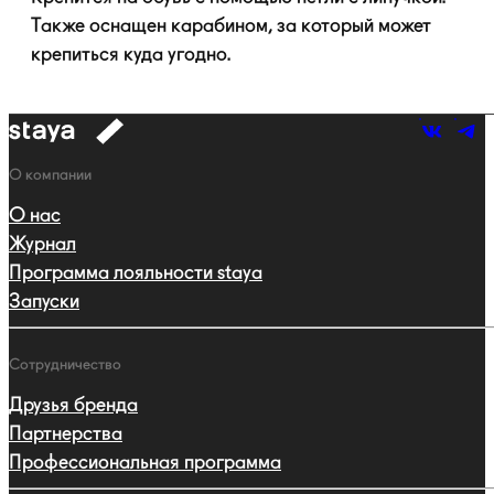
Также оснащен карабином, за который может
крепиться куда угодно.
к
навигации
Навигация
О компании
О нас
Журнал
Программа лояльности staya
Запуски
Сотрудничество
Друзья бренда
Партнерства
Профессиональная программа