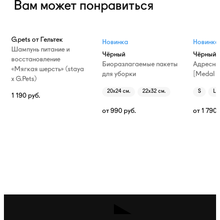
Вам может понравиться
G.pets от Гельтек
Новинка
Новинка
Шампунь питание и
Чёрный
Чёрный
восстановление
Биоразлагаемые пакеты
Адресни
«Мягкая шерсть» (staya
для уборки
[Medal T
х G.Pets)
20х24 см.
22х32 см.
S
L
1 190
руб.
от
990
руб.
от
1 790