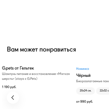
Вам может понравиться
G.pets от Гельтек
Новинка
Шампунь питание и восстановление «Мягкая
Чёрный
шерсть» (staya х G.Pets)
Биоразлагаемые паке
1 190
руб.
20х24 см.
22х32 с
от
990
руб.