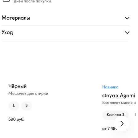
дней после покупки.
Материалы
Развернуть
Уход
Развернуть
Чёрный
Новинка
Мешочек для стирки
staya x Agami
Комплект мисок н
L
S
Комплект S
К
590
руб.
от
7 490
руб.