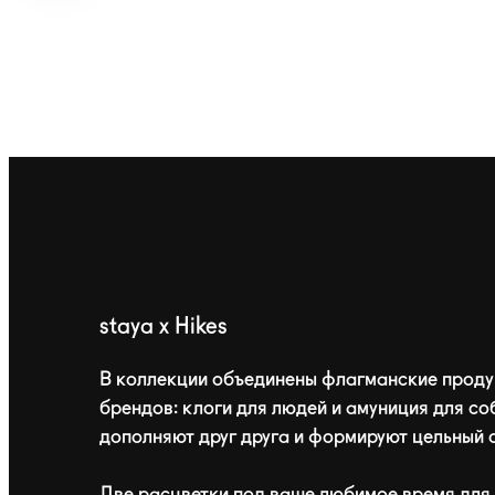
staya x Hikes
В коллекции объединены флагманские проду
брендов: клоги для людей и амуниция для со
дополняют друг друга и формируют цельный 
Две расцветки под ваше любимое время для 