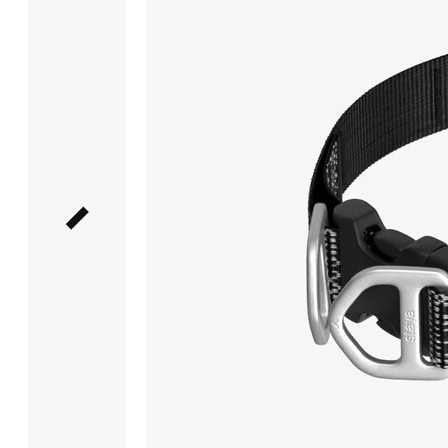
вашей
собаки.