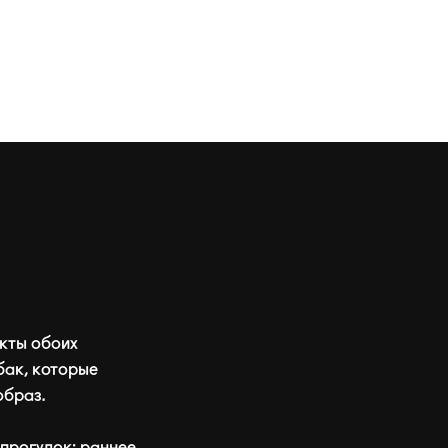
кты обоих
бак, которые
образ.
прогулок: раннее