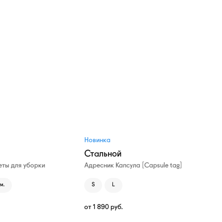
Новинка
Стальной
ты для уборки
Адресник Капсула [Capsule tag]
м.
S
L
от
1 890
руб.