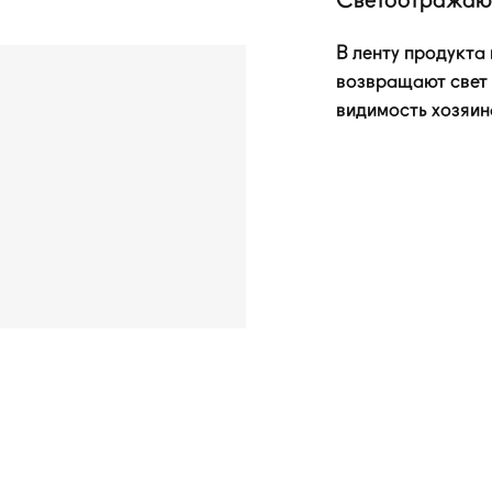
Светоотражаю
В ленту продукта
возвращают свет 
видимость хозяина