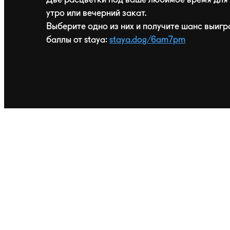
утро или вечерний закат.
Выберите одно из них и получите шанс выигр
баллы от staya:
staya.dog/6am7pm