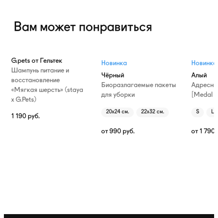
Вам может понравиться
G.pets от Гельтек
Новинка
Новинка
Шампунь питание и
Чёрный
Алый
восстановление
Биоразлагаемые пакеты
Адресни
«Мягкая шерсть» (staya
для уборки
[Medal T
х G.Pets)
20х24 см.
22х32 см.
S
L
1 190
руб.
от
990
руб.
от
1 790