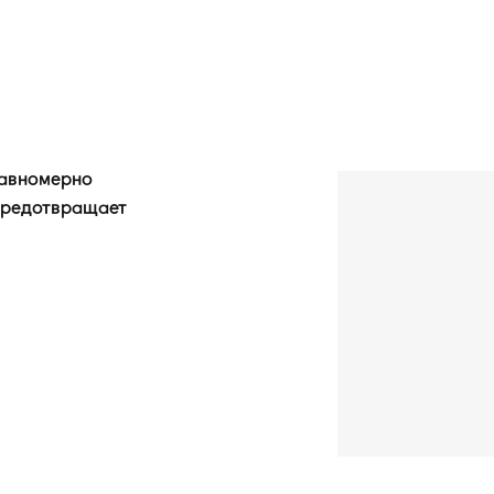
равномерно
 предотвращает