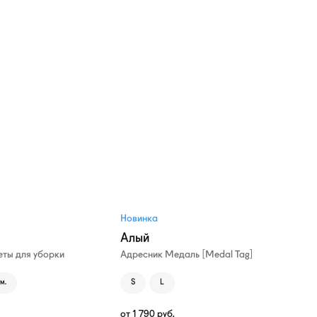
Новинка
Алый
ты для уборки
Адресник Медаль [Medal Tag]
м.
S
L
от
1 790
руб.