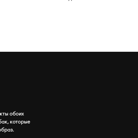
кты обоих
бак, которые
образ.