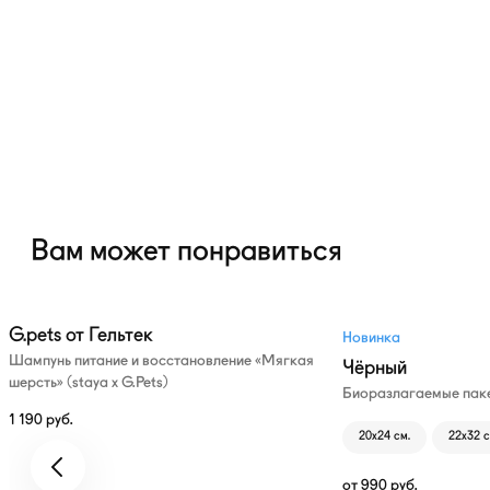
Вам может понравиться
G.pets от Гельтек
Новинка
Шампунь питание и восстановление «Мягкая
Чёрный
шерсть» (staya х G.Pets)
Биоразлагаемые паке
1 190
руб.
20х24 см.
22х32 с
от
990
руб.