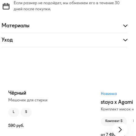
Если размер не подойдет, мы обменяем его в течение 30
дней после покупки.
Материалы
Развернуть
Уход
Развернуть
Чёрный
Новинка
Мешочек для стирки
staya x Agami
Комплект мисок н
L
S
Комплект S
К
590
руб.
от
7 490
руб.