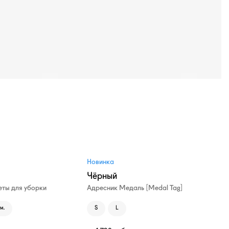
Новинка
Чёрный
ты для уборки
Адресник Медаль [Medal Tag]
м.
S
L