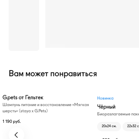
ремешок
из нейлона.
Вам может понравиться
G.pets от Гельтек
Новинка
Шампунь питание и восстановление «Мягкая
Чёрный
шерсть» (staya х G.Pets)
Биоразлагаемые паке
1 190
руб.
20х24 см.
22х32 с