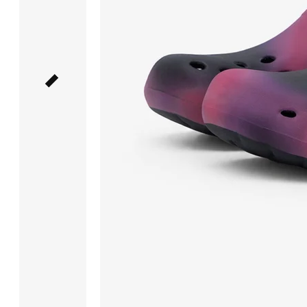
и обеспечивают
поддержку
свода
стопы.
Есть
отверстия
для
вентиляции
и отвода
влаги.
Широкая
колодка,
а на подошве
протектор,
препятствующий
скольжению.
Регулируемый
поперечный