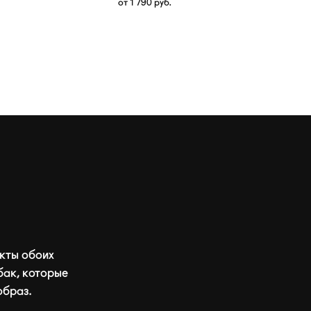
от
1 790
руб.
кты обоих
бак, которые
образ.