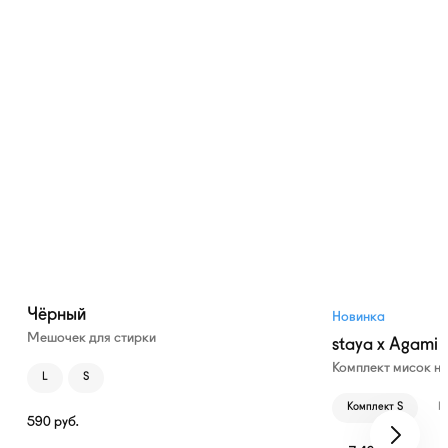
Чёрный
Новинка
Мешочек для стирки
staya x Agami
Комплект мисок н
L
S
Комплект S
К
590
руб.