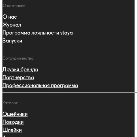
навигации
Навигация
О компании
О нас
Журнал
Программа лояльности staya
Запуски
Сотрудничество
Друзья бренда
Партнерства
Профессиональная программа
Каталог
Ошейники
Поводки
Шлейки