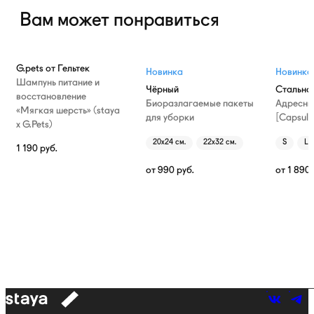
Вам может понравиться
G.pets от Гельтек
Новинка
Новинка
Шампунь питание и
Чёрный
Стально
восстановление
Биоразлагаемые пакеты
Адресни
«Мягкая шерсть» (staya
для уборки
[Capsule
х G.Pets)
20х24 см.
22х32 см.
S
L
1 190
руб.
от
990
руб.
от
1 890
к