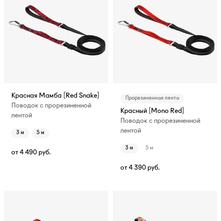
Красная Мамба [Red Snake]
Прорезиненная лента
Поводок с прорезиненной
Красный [Mono Red]
лентой
Поводок с прорезиненной
лентой
3 м
5 м
3 м
5 м
от
4 490
руб.
от
4 390
руб.