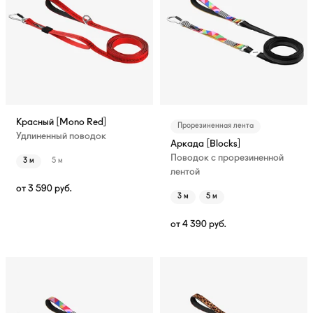
Красный [Mono Red]
Прорезиненная лента
Удлиненный поводок
Аркада [Blocks]
Поводок с прорезиненной
3 м
5 м
лентой
от
3 590
руб.
3 м
5 м
от
4 390
руб.