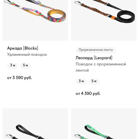
Аркада [Blocks]
Прорезиненная лента
Удлиненный поводок
Леопард [Leopard]
Поводок с прорезиненной
3 м
5 м
лентой
от
3 590
руб.
3 м
5 м
от
4 390
руб.