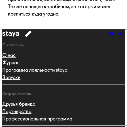
Также оснащен карабином, за который может
крепиться куда угодно.
к
навигации
Навигация
О компании
О нас
Журнал
Программа лояльности staya
Запуски
Сотрудничество
Друзья бренда
Партнерства
Профессиональная программа