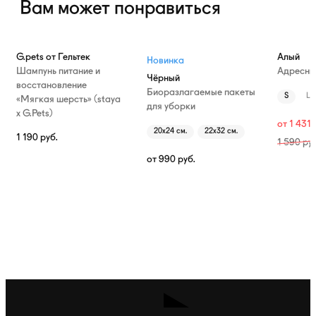
Вам может понравиться
—10%
G.pets от Гельтек
Алый
Новинка
Шампунь питание и
Адресни
Чёрный
восстановление
Биоразлагаемые пакеты
S
L
«Мягкая шерсть» (staya
для уборки
х G.Pets)
от
1 431
20х24 см.
22х32 см.
1 190
руб.
1 590
руб
от
990
руб.