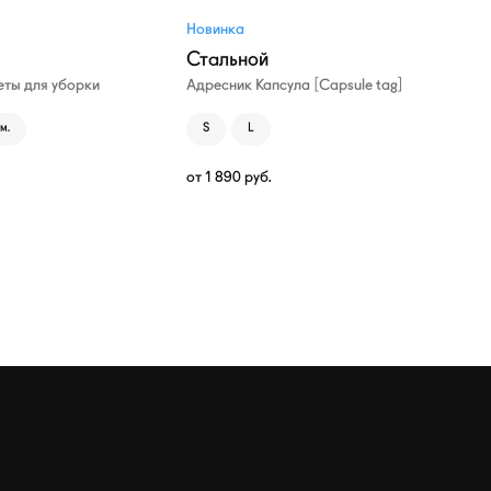
Новинка
Стальной
ты для уборки
Адресник Капсула [Capsule tag]
м.
S
L
от
1 890
руб.