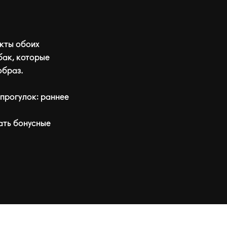
кты обоих
бак, которые
образ.
прогулок: раннее
ать бонусные