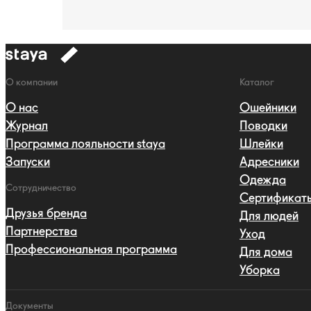
к
навигации
Навигация
О компании
Каталог
О нас
Ошейники
Журнал
Поводки
Программа лояльности staya
Шлейки
Запуски
Адресники
Одежда
Сотрудничество
Сертификат
Друзья бренда
Для людей
Партнерства
Уход
Профессиональная программа
Для дома
Уборка
Документы