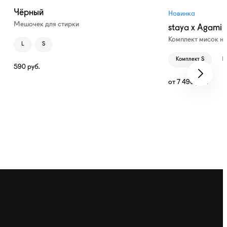
Чёрный
Новинка
Мешочек для стирки
staya x Agami
Комплект мисок н
L
S
Комплект S
К
590
руб.
от
7 490
руб.