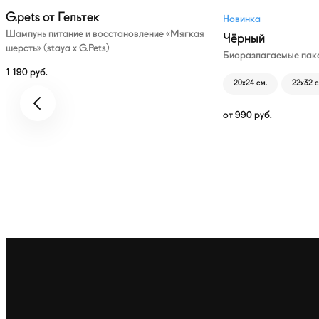
G.pets от Гельтек
Новинка
Шампунь питание и восстановление «Мягкая
Чёрный
шерсть» (staya х G.Pets)
Биоразлагаемые паке
1 190
руб.
20х24 см.
22х32 с
от
990
руб.