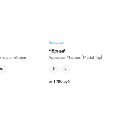
Новинка
Чёрный
ты для уборки
Адресник Медаль [Medal Tag]
м.
S
L
от
1 790
руб.