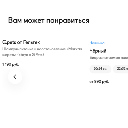
Вам может понравиться
G.pets от Гельтек
Новинка
Шампунь питание и восстановление «Мягкая
Чёрный
шерсть» (staya х G.Pets)
Биоразлагаемые паке
1 190
руб.
20х24 см.
22х32 с
от
990
руб.