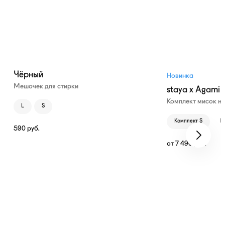
Чёрный
Новинка
Мешочек для стирки
staya x Agami
Комплект мисок н
L
S
Комплект S
К
590
руб.
от
7 490
руб.