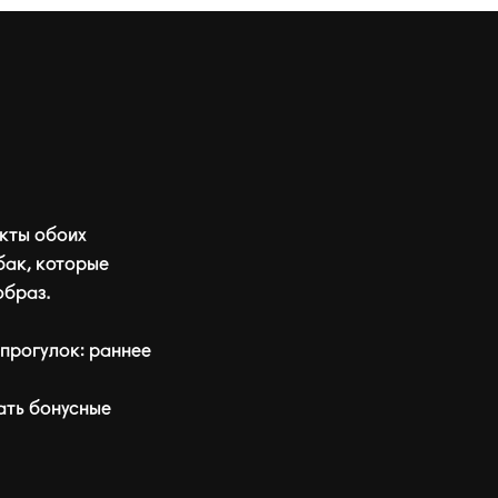
кты обоих
бак, которые
образ.
прогулок: раннее
ать бонусные