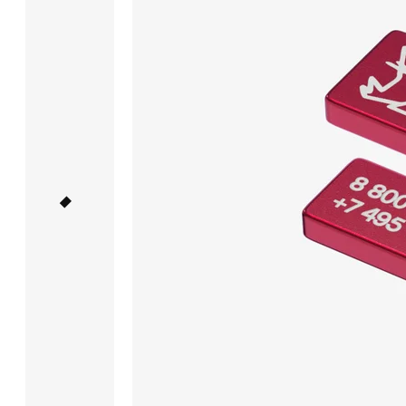
не на ошейник
или
шлейку,
а на специальный
шнурок.
Обращаем
внимание,
что
шнурок
продается
отдельно.
Подробнее
об эксплуатации.