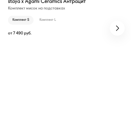
staya x Agami Ceramics Антрацит
Комплект мисок на подставках
Комплект S
Комплект L
от
7 490
руб.