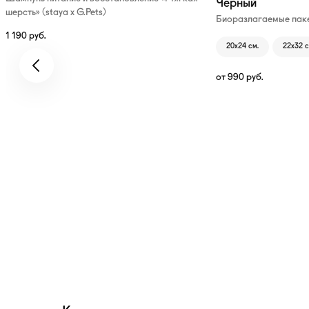
Чёрный
шерсть» (staya х G.Pets)
Биоразлагаемые паке
1 190
руб.
20х24 см.
22х32 с
от
990
руб.