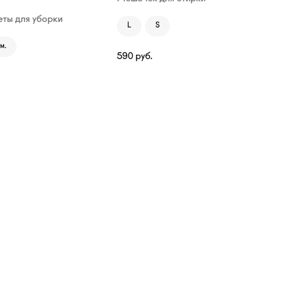
ты для уборки
L
S
м.
590
руб.