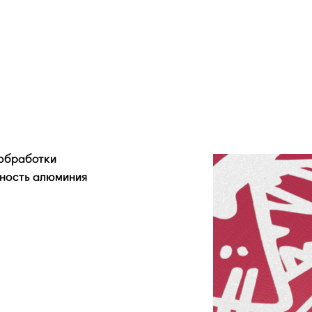
 обработки
хность алюминия