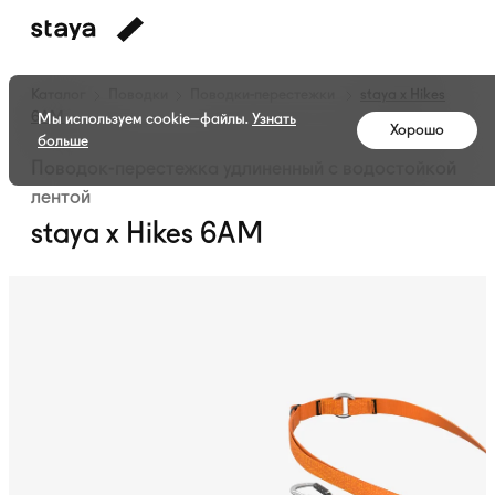
Каталог
Поводки
Поводки-перестежки
staya x Hikes
6AM
Мы используем cookie–файлы.
Узнать
Хорошо
больше
Поводок-перестежка удлиненный с водостойкой
лентой
staya x Hikes 6AM