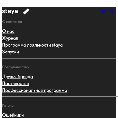
к
навигации
Навигация
О компании
О нас
Журнал
Программа лояльности staya
Запуски
Сотрудничество
Друзья бренда
Партнерства
Профессиональная программа
Каталог
Ошейники