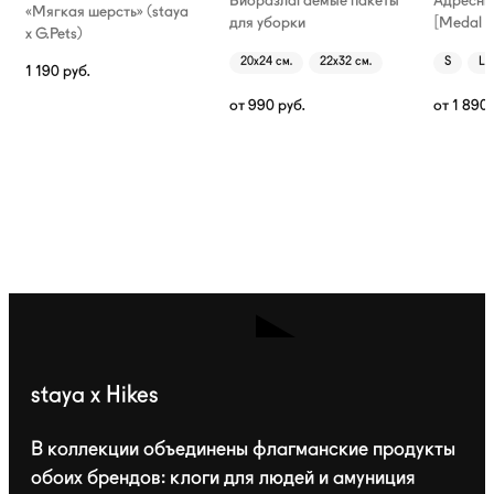
Биоразлагаемые пакеты
Адресни
«Мягкая шерсть» (staya
для уборки
[Medal T
х G.Pets)
20х24 см.
22х32 см.
S
L
1 190
руб.
от
990
руб.
от
1 890
staya x Hikes
В коллекции объединены флагманские продукты
обоих брендов: клоги для людей и амуниция