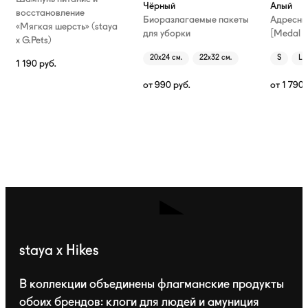
Чёрный
Алый
восстановление
Биоразлагаемые пакеты
Адресни
«Мягкая шерсть» (staya
для уборки
[Medal T
х G.Pets)
20х24 см.
22х32 см.
S
L
1 190
руб.
от
990
руб.
от
1 790
staya x Hikes
В коллекции объединены флагманские продукты
обоих брендов: клоги для людей и амуниция