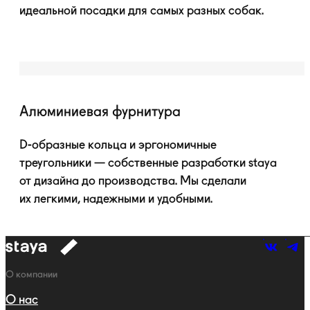
идеальной посадки для самых разных собак.
Алюминиевая фурнитура
D-образные
кольца и эргономичные
треугольники — собственные разработки staya
от дизайна до производства. Мы сделали
их легкими, надежными и удобными.
к
навигации
Навигация
О компании
О нас