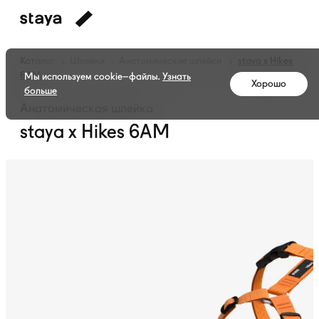
Каталог
Шлейки
Анатомические шлейки
staya x Hikes
6AM
Мы используем cookie–файлы.
Узнать
Хорошо
больше
Анатомическая шлейка
staya x Hikes 6AM