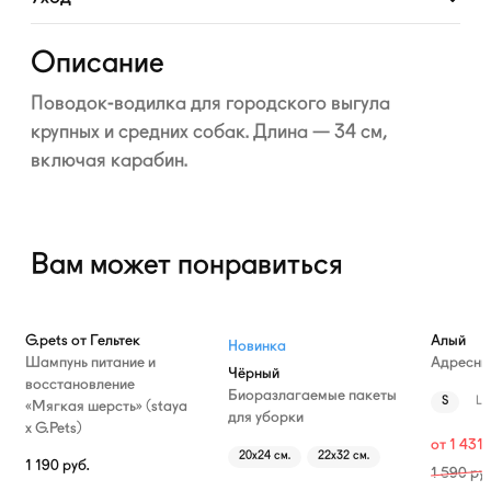
Развернуть
Описание
Поводок-водилка
для городского выгула
крупных и средних собак. Длина — 34 см,
включая карабин.
Вам может понравиться
—10%
G.pets от Гельтек
Алый
Новинка
Шампунь питание и
Адресни
Чёрный
восстановление
Биоразлагаемые пакеты
S
L
«Мягкая шерсть» (staya
для уборки
х G.Pets)
от
1 431
20х24 см.
22х32 см.
1 190
руб.
1 590
руб