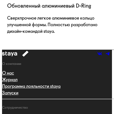
Обновленный алюминиевый
D-Ring
Сверхпрочное легкое алюминиевое кольцо
улучшенной формы. Полностью разработано
дизайн-командой
staya.
к
навигации
Навигация
О компании
О нас
Журнал
Программа лояльности staya
Запуски
Сотрудничество