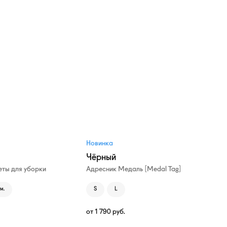
Новинка
Чёрный
ты для уборки
Адресник Медаль [Medal Tag]
м.
S
L
от
1 790
руб.