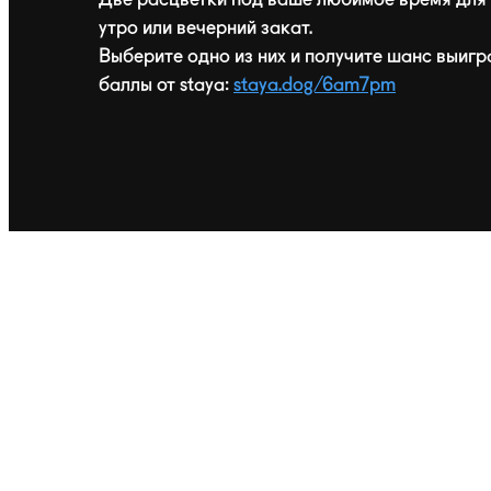
утро или вечерний закат.
Выберите одно из них и получите шанс выигр
баллы от staya:
staya.dog/6am7pm