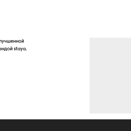
улучшенной
андой
staya.