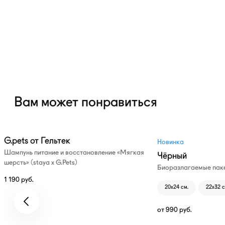
Вам может понравиться
G.pets от Гельтек
Новинка
Шампунь питание и восстановление «Мягкая
Чёрный
шерсть» (staya х G.Pets)
Биоразлагаемые паке
1 190
руб.
20х24 см.
22х32 с
от
990
руб.