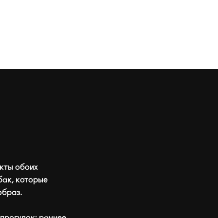
кты обоих
бак, которые
образ.
прогулок: раннее