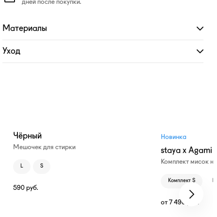
дней после покупки.
Материалы
Развернуть
Уход
Развернуть
Чёрный
Новинка
Мешочек для стирки
staya x Agami
Комплект мисок н
L
S
Комплект S
К
590
руб.
от
7 490
руб.