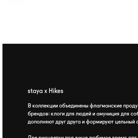
staya x Hikes
В коллекции объединены флагманские проду
брендов: клоги для людей и амуниция для со
дополняют друг друга и формируют цельный 
Две расцветки под ваше любимое время для 