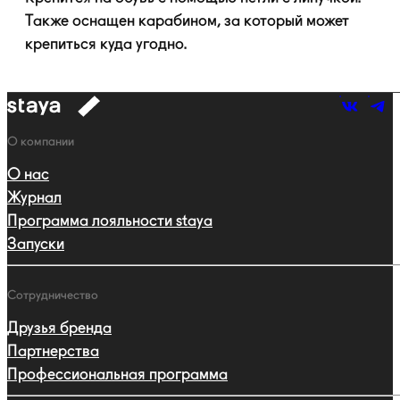
Также оснащен карабином, за который может
крепиться куда угодно.
к
навигации
Навигация
О компании
О нас
Журнал
Программа лояльности staya
Запуски
Сотрудничество
Друзья бренда
Партнерства
Профессиональная программа