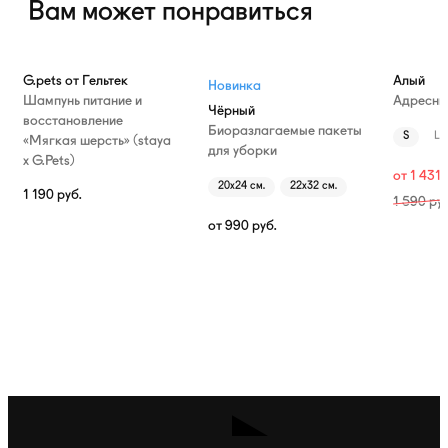
Вам может понравиться
—10%
G.pets от Гельтек
Алый
Новинка
Шампунь питание и
Адресни
Чёрный
восстановление
Биоразлагаемые пакеты
S
L
«Мягкая шерсть» (staya
для уборки
х G.Pets)
от
1 431
20х24 см.
22х32 см.
1 190
руб.
1 590
руб
от
990
руб.