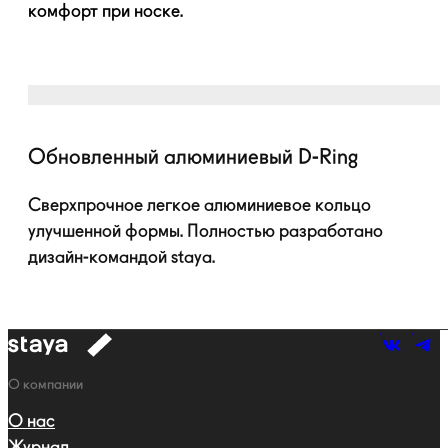
комфорт при носке.
Обновленный алюминиевый
D-Ring
Сверхпрочное легкое алюминиевое кольцо
улучшенной формы. Полностью разработано
дизайн-командой
staya.
к
навигации
Навигация
О компании
О нас
Журнал