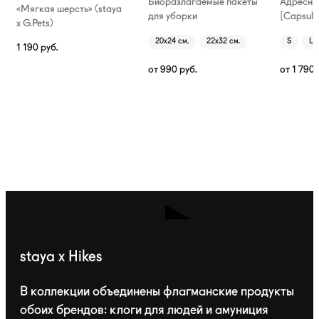
Биоразлагаемые пакеты
Адресни
«Мягкая шерсть» (staya
для уборки
[Capsule
х G.Pets)
20х24 см.
22х32 см.
S
L
1 190
руб.
от
990
руб.
от
1 790
staya x Hikes
В коллекции объединены флагманские продукты
обоих брендов: клоги для людей и амуниция