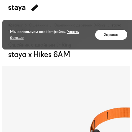
Каталог
Ошейники
Ошейники с двойным
D-Ring
staya
x Hikes 6AM
Мы используем cookie–файлы.
Узнать
Хорошо
больше
Ошейник с двойным D-Ring
staya x Hikes 6AM