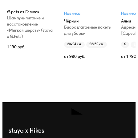
G.pets от Гельтек
Новинка
Новинка
Шампунь питание и
Чёрный
Алый
восстановление
Биоразлагаемые пакеты
Адресни
«Мягкая шерсть» (staya
для уборки
[Capsule
х G.Pets)
20х24 см.
22х32 см.
S
L
1 190
руб.
от
990
руб.
от
1 790
staya x Hikes