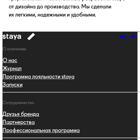
от дизайна до производства. Мы сделали
их легкими, надежными и удобными.
к
навигации
Навигация
О компании
О нас
Журнал
Программа лояльности staya
Запуски
Сотрудничество
Друзья бренда
Партнерства
Профессиональная программа