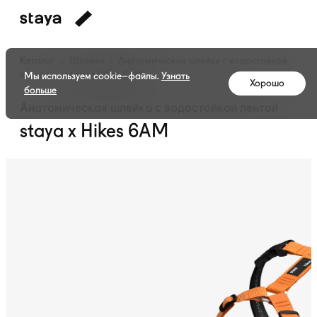
Каталог
Шлейки
Анатомические шлейки с водостойкой
лентой
staya x Hikes 6AM
Мы используем cookie–файлы.
Узнать
Хорошо
больше
Анатомическая шлейка с водостойкой лентой
staya x Hikes 6AM