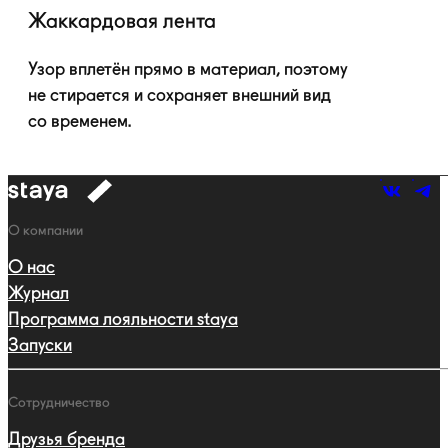
Жаккардовая лента
Узор вплетён прямо в материал, поэтому
не стирается и сохраняет внешний вид
со временем.
к
навигации
Навигация
О компании
О нас
Журнал
Программа лояльности staya
Запуски
Сотрудничество
Друзья бренда