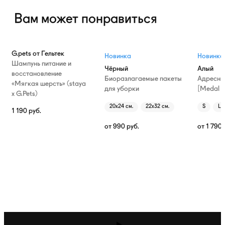
Вам может понравиться
G.pets от Гельтек
Новинка
Новинка
Шампунь питание и
Чёрный
Алый
восстановление
Биоразлагаемые пакеты
Адресни
«Мягкая шерсть» (staya
для уборки
[Medal T
х G.Pets)
20х24 см.
22х32 см.
S
L
1 190
руб.
от
990
руб.
от
1 790