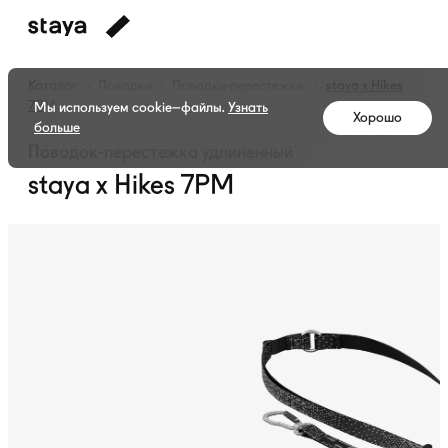
Каталог
Поводки
Поводки-перестежки
staya x Hikes
7PM
Мы используем cookie–файлы.
Узнать
Хорошо
больше
Поводок-перестежка удлиненный
staya x Hikes 7PM