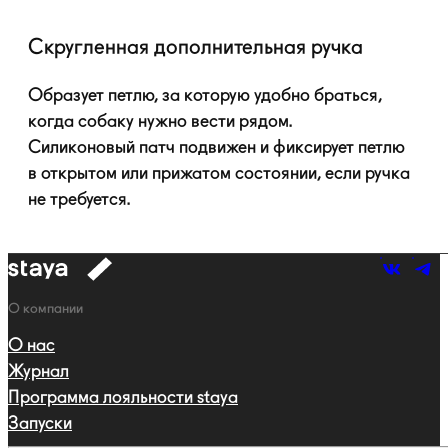
Скругленная дополнительная ручка
Образует петлю, за которую удобно браться,
когда собаку нужно вести рядом.
Силиконовый патч подвижен и фиксирует петлю
в открытом или прижатом состоянии, если ручка
не требуется.
к
навигации
Навигация
О компании
О нас
Журнал
Программа лояльности staya
Запуски