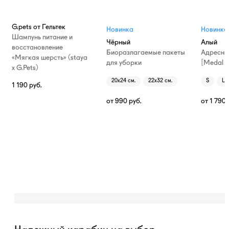
G.pets от Гельтек
Новинка
Новинка
Шампунь питание и
Чёрный
Алый
восстановление
Биоразлагаемые пакеты
Адресни
«Мягкая шерсть» (staya
для уборки
[Medal T
х G.Pets)
20х24 см.
22х32 см.
S
L
1 190
руб.
от
990
руб.
от
1 790