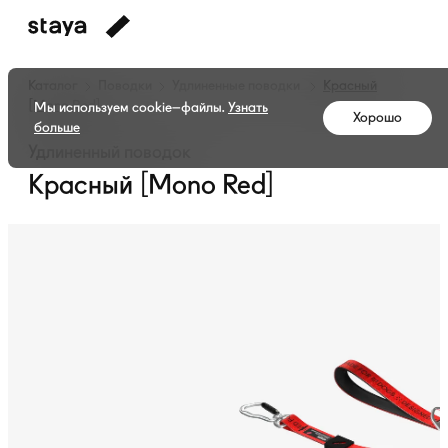
Каталог
Поводки
Удлиненные поводки
Красный
[Mono Red]
Мы используем cookie–файлы.
Узнать
Хорошо
больше
Удлиненный поводок
Красный [Mono Red]