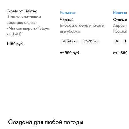
G.pets от Гельтек
Новинка
Новинка
Шампунь питание и
Чёрный
Стально
восстановление
Биоразлагаемые пакеты
Адресни
«Мягкая шерсть» (staya
для уборки
[Capsule
х G.Pets)
20х24 см.
22х32 см.
S
L
1 190
руб.
от
990
руб.
от
1 890
Создана для любой погоды