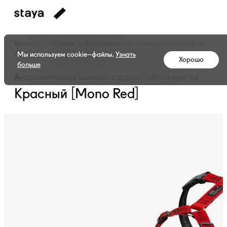
Каталог
Шлейки
Анатомические шлейки с водостойкой
лентой
Красный [Mono Red]
Мы используем cookie–файлы.
Узнать
Хорошо
больше
Анатомическая шлейка с водостойкой лентой
Красный [Mono Red]