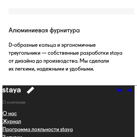
Алюминиевая фурнитура
D-образные
кольца и эргономичные
треугольники — собственные разработки staya
от дизайна до производства. Мы сделали
их легкими, надежными и удобными.
к
навигации
Навигация
О компании
О нас
Журнал
Программа лояльности staya