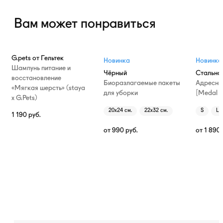
Вам может понравиться
G.pets от Гельтек
Новинка
Новинка
Шампунь питание и
Чёрный
Стально
восстановление
Биоразлагаемые пакеты
Адресни
«Мягкая шерсть» (staya
для уборки
[Medal T
х G.Pets)
20х24 см.
22х32 см.
S
L
1 190
руб.
от
990
руб.
от
1 890