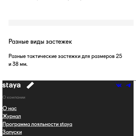
Разные виды застежек
Разные тактические застежки для размеров 25
и 38 мм.
к
навигации
Навигация
О компании
О нас
Журнал
Программа лояльности staya
Запуски