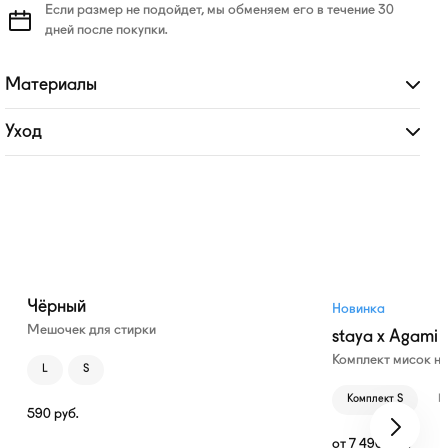
Если размер не подойдет, мы обменяем его в течение 30
дней после покупки.
Материалы
Развернуть
Уход
Развернуть
Чёрный
Новинка
Мешочек для стирки
staya x Agami
Комплект мисок н
L
S
Комплект S
К
590
руб.
от
7 490
руб.