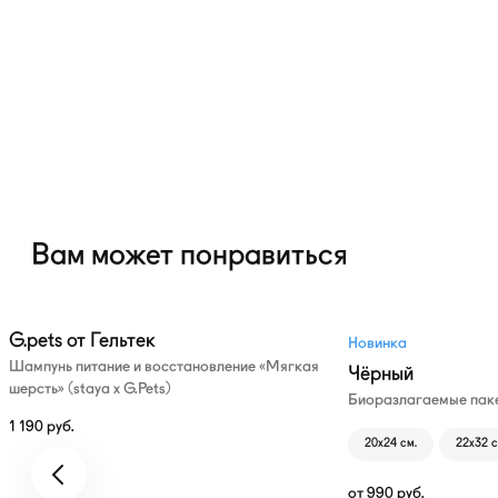
Вам может понравиться
G.pets от Гельтек
Новинка
Шампунь питание и восстановление «Мягкая
Чёрный
шерсть» (staya х G.Pets)
Биоразлагаемые паке
1 190
руб.
20х24 см.
22х32 с
от
990
руб.