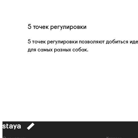
5 точек регулировки
5 точек регулировки позволяют добиться ид
для самых разных собак.
к
навигации
Навигация