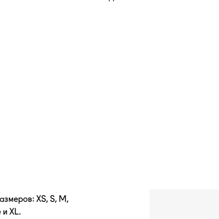
змеров: XS, S, M,
 и XL.