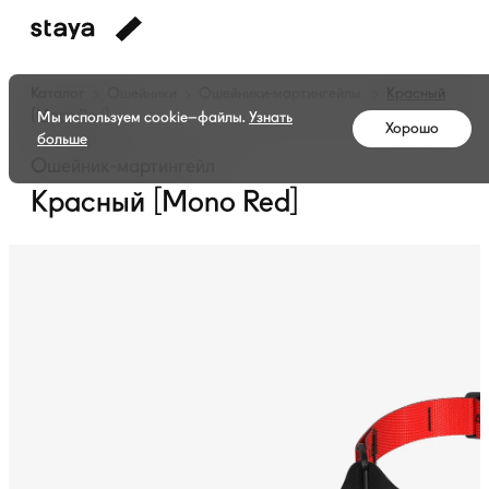
Каталог
Ошейники
Ошейники-мартингейлы
Красный
[Mono Red]
Мы используем cookie–файлы.
Узнать
Хорошо
больше
Ошейник-мартингейл
Красный [Mono Red]