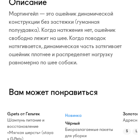
Описание
Мартингейл — это ошейник динамической
конструкции без застежки (гуманная
полуудавка). Когда натяжения нет, ошейник
свободно лежит на шее. Когда поводок
натягивается, динамическая часть затягивает
ошейник плотнее и распределяет нагрузку
равномерно по шее собаки.
Вам может понравиться
—10%
G.pets от Гельтек
Золотой
Новинка
Шампунь питание и
Адресни
Чёрный
восстановление
Биоразлагаемые пакеты
S
L
«Мягкая шерсть» (staya
для уборки
х G.Pets)