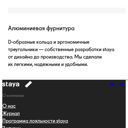
Алюминиевая фурнитура
D-образные
кольца и эргономичные
треугольники — собственные разработки staya
от дизайна до производства. Мы сделали
их легкими, надежными и удобными.
к
навигации
Навигация
О компании
О нас
Журнал
Программа лояльности staya