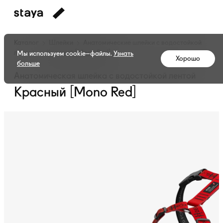
Каталог
Шлейки
Анатомические шлейки с водостойкой
лентой
Красный [Mono Red]
Мы используем cookie–файлы.
Узнать
Хорошо
больше
Анатомическая шлейка с водостойкой лентой
Красный [Mono Red]