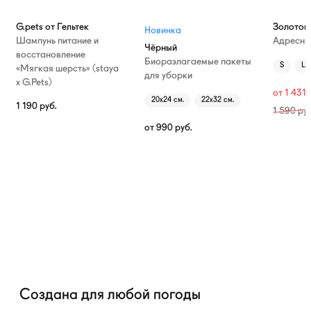
G.pets от Гельтек
Золотой
Новинка
Шампунь питание и
Адресни
Чёрный
восстановление
Биоразлагаемые пакеты
S
L
«Мягкая шерсть» (staya
для уборки
х G.Pets)
от
1 431
20х24 см.
22х32 см.
1 190
руб.
1 590
руб
от
990
руб.
Создана для любой погоды