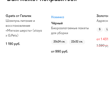
—10%
G.pets от Гельтек
Золотой
Новинка
Шампунь питание и
Адресни
Чёрный
восстановление
Биоразлагаемые пакеты
S
L
«Мягкая шерсть» (staya
для уборки
х G.Pets)
от
1 431
20х24 см.
22х32 см.
1 190
руб.
1 590
руб
от
990
руб.