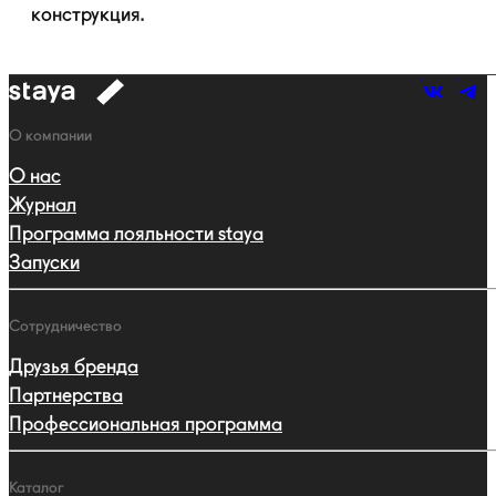
конструкция.
к
навигации
Навигация
О компании
О нас
Журнал
Программа лояльности staya
Запуски
Сотрудничество
Друзья бренда
Партнерства
Профессиональная программа
Каталог