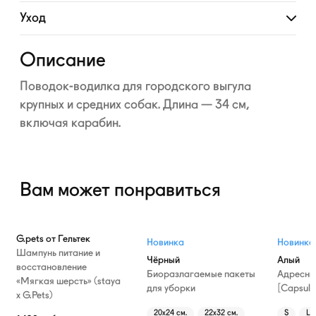
Развернуть
Уход
Развернуть
Описание
Поводок-водилка
для городского выгула
крупных и средних собак. Длина — 34 см,
включая карабин.
Вам может понравиться
G.pets от Гельтек
Новинка
Новинка
Шампунь питание и
Чёрный
Алый
восстановление
Биоразлагаемые пакеты
Адресни
«Мягкая шерсть» (staya
для уборки
[Capsule
х G.Pets)
20х24 см.
22х32 см.
S
L