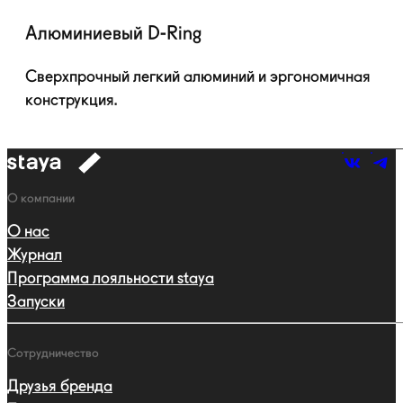
Алюминиевый
D-Ring
Сверхпрочный легкий алюминий и эргономичная
конструкция.
к
навигации
Навигация
О компании
О нас
Журнал
Программа лояльности staya
Запуски
Сотрудничество
Друзья бренда