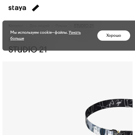
Каталог
Для людей
Ремни
STUDIO 21
Мы используем cookie–файлы.
Узнать
Хорошо
больше
Ремень
STUDIO 21