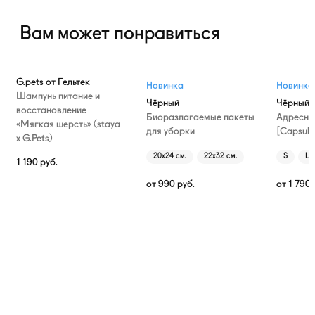
Вам может понравиться
G.pets от Гельтек
Новинка
Новинка
Шампунь питание и
Чёрный
Чёрный
восстановление
Биоразлагаемые пакеты
Адресни
«Мягкая шерсть» (staya
для уборки
[Capsule
х G.Pets)
20х24 см.
22х32 см.
S
L
1 190
руб.
от
990
руб.
от
1 790