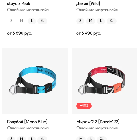
staya x Peak
Дикий [Wild]
Ошейник-мартингейл
Ошейник-мартингейл
S
M
L
XL
S
M
L
XL
от
3 590
руб.
от
3 490
руб.
—10%
Голубой [Mono Blue]
Мираж'22 [Dazzle'22]
Ошейник-мартингейл
Ошейник-мартингейл
S
M
L
XL
M
L
XL