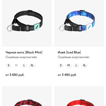
Черная мята [Black Mint]
Иней [Iced Blue]
Ошейник-мартингейл
Ошейник-мартингейл
S
M
L
XL
S
M
L
XL
от
3 690
руб.
от
3 490
руб.