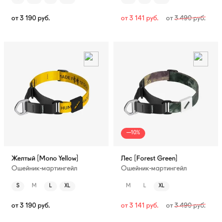
от
3 190
руб.
от
3 141
руб.
от
3 490
руб.
—10%
Желтый [Mono Yellow]
Лес [Forest Green]
Ошейник-мартингейл
Ошейник-мартингейл
S
M
L
XL
M
L
XL
от
3 190
руб.
от
3 141
руб.
от
3 490
руб.