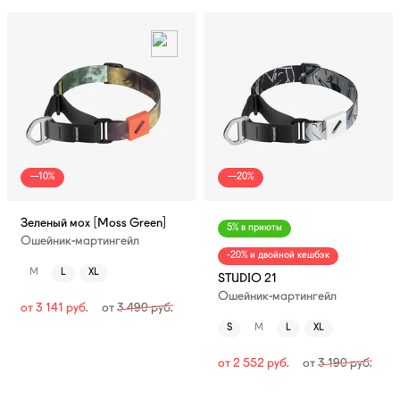
—10%
—20%
Зеленый мох [Moss Green]
5% в приюты
Ошейник-мартингейл
-20% и двойной кешбэк
M
L
XL
STUDIO 21
Ошейник-мартингейл
от
3 141
руб.
от
3 490
руб.
S
M
L
XL
от
2 552
руб.
от
3 190
руб.