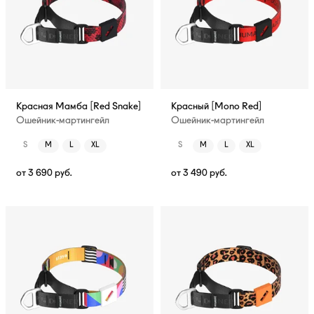
Красная Мамба [Red Snake]
Красный [Mono Red]
Ошейник-мартингейл
Ошейник-мартингейл
S
M
L
XL
S
M
L
XL
от
3 690
руб.
от
3 490
руб.