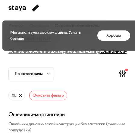
Каталог
Каталог
Ошейники
Ошейники-мартингейлы
амуниции
Мы используем cookie–файлы.
Узнать
Хорошо
—
Ошейники
больше
Ошейники-
Ошейники
Ошейники с двойным
D-Ring
Ошейники-мар
мартингейлы
По категориям
XL
Очистить фильтр
Ошейники-мартингейлы
Ошейники динамической конструкции без застежки (гуманные
полуудавки)