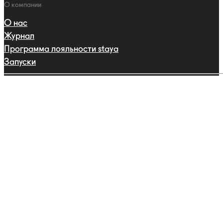
О компании
О нас
Журнал
Программа лояльности staya
Запуски
Сотрудничество
Друзья бренда
Партнерства
Профессиональная программа
Каталог
Ошейники
Поводки
Шлейки
Адресники