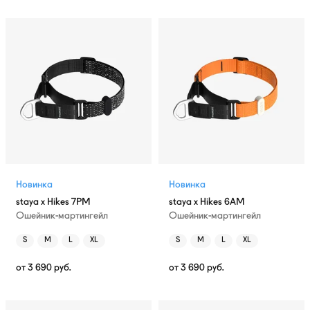
Новинка
Новинка
staya x Hikes 7PM
staya x Hikes 6AM
Ошейник-мартингейл
Ошейник-мартингейл
S
M
L
XL
S
M
L
XL
от
3 690
руб.
от
3 690
руб.