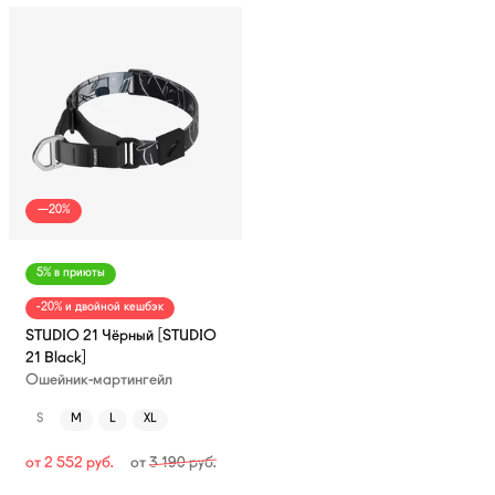
—20%
5% в приюты
-20% и двойной кешбэк
STUDIO 21 Чёрный [STUDIO
21 Black]
Ошейник-мартингейл
S
M
L
XL
от
2 552
руб.
от
3 190
руб.