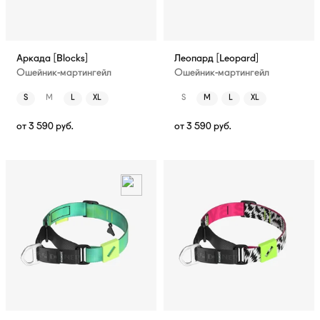
Аркада [Blocks]
Леопард [Leopard]
Ошейник-мартингейл
Ошейник-мартингейл
S
M
L
XL
S
M
L
XL
от
3 590
руб.
от
3 590
руб.