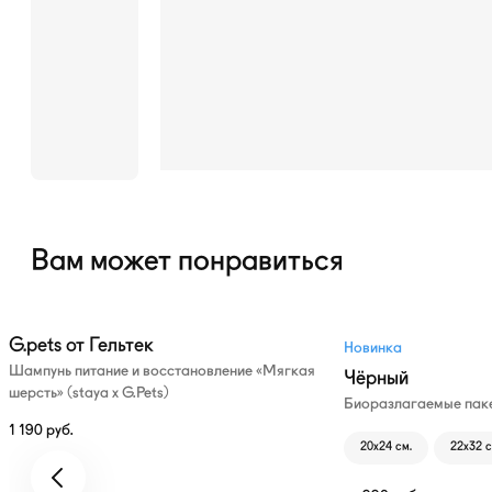
Вам может понравиться
G.pets от Гельтек
Новинка
Шампунь питание и восстановление «Мягкая
Чёрный
шерсть» (staya х G.Pets)
Биоразлагаемые паке
1 190
руб.
20х24 см.
22х32 с