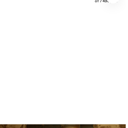
от
7 490
руб.