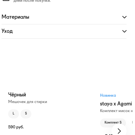
дней после покупки.
Материалы
Развернуть
Уход
Развернуть
Чёрный
Новинка
Мешочек для стирки
staya x Agami
Комплект мисок н
L
S
Комплект S
К
590
руб.