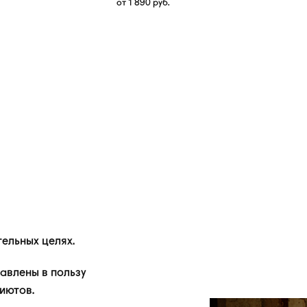
от
1 890
руб.
ельных целях.
авлены в пользу
иютов.