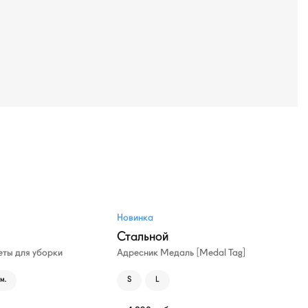
Новинка
Стальной
ты для уборки
Адресник Медаль [Medal Tag]
м.
S
L