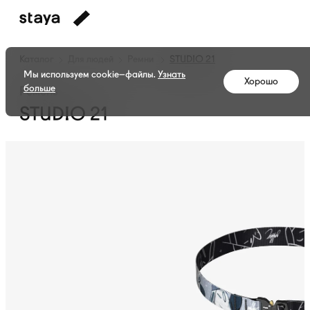
Каталог
Для людей
Ремни
STUDIO 21
Мы используем cookie–файлы.
Узнать
Хорошо
больше
Ремень
STUDIO 21