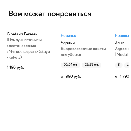
Вам может понравиться
G.pets от Гельтек
Новинка
Новинка
Шампунь питание и
Чёрный
Алый
восстановление
Биоразлагаемые пакеты
Адресни
«Мягкая шерсть» (staya
для уборки
[Medal T
х G.Pets)
20х24 см.
22х32 см.
S
L
1 190
руб.
от
990
руб.
от
1 790