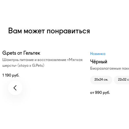
Вам может понравиться
G.pets от Гельтек
Новинка
Шампунь питание и восстановление «Мягкая
Чёрный
шерсть» (staya х G.Pets)
Биоразлагаемые паке
1 190
руб.
20х24 см.
22х32 с
от
990
руб.