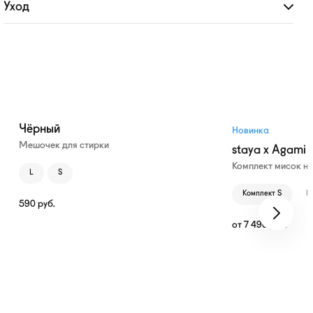
Уход
Развернуть
Чёрный
Новинка
Мешочек для стирки
staya x Agami
Комплект мисок н
L
S
Комплект S
К
590
руб.
от
7 490
руб.