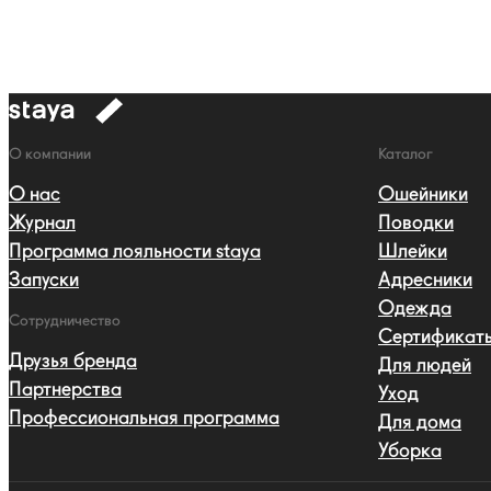
к
навигации
Навигация
О компании
Каталог
О нас
Ошейники
Журнал
Поводки
Программа лояльности staya
Шлейки
Запуски
Адресники
Одежда
Сотрудничество
Сертификат
Друзья бренда
Для людей
Партнерства
Уход
Профессиональная программа
Для дома
Уборка