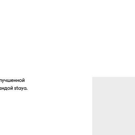
улучшенной
андой
staya.