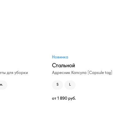
Новинка
Стальной
ты для уборки
Адресник Капсула [Capsule tag]
м.
S
L
от
1 890
руб.