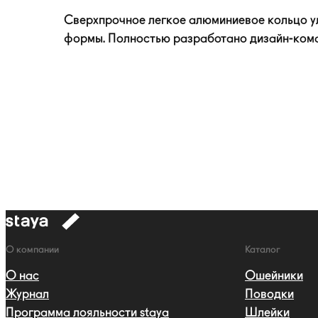
Сверхпрочное легкое алюминиевое кольцо 
формы. Полностью разработано
дизайн-ком
к
навигации
Навигация
О компании
Каталог
О нас
Ошейники
Журнал
Поводки
Программа лояльности staya
Шлейки