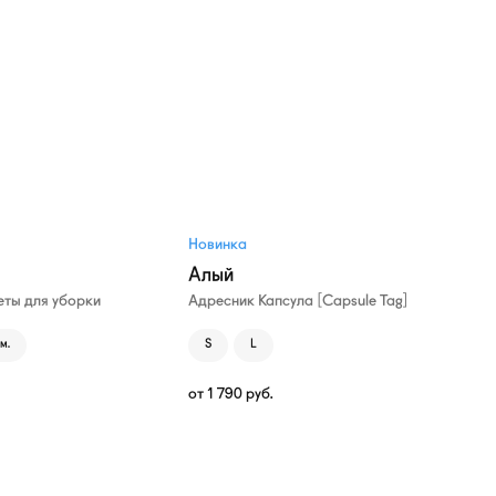
Новинка
Алый
ты для уборки
Адресник Капсула [Capsule Tag]
м.
S
L
от
1 790
руб.