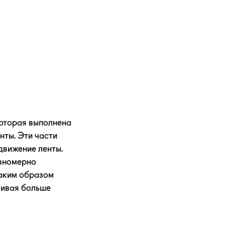
которая выполнена
нты. Эти части
движение ленты.
авномерно
таким образом
чивая больше