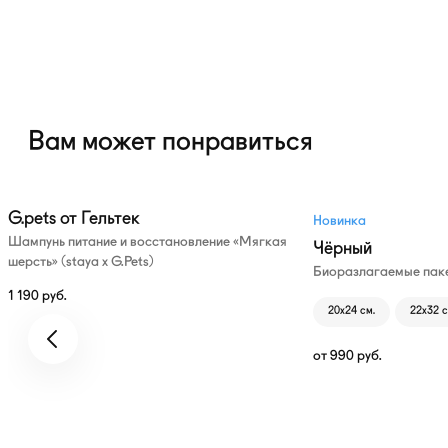
Вам может понравиться
G.pets от Гельтек
Новинка
Шампунь питание и восстановление «Мягкая
Чёрный
шерсть» (staya х G.Pets)
Биоразлагаемые паке
1 190
руб.
20х24 см.
22х32 с
от
990
руб.