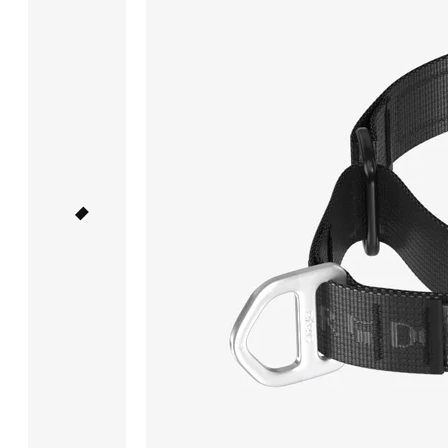
ошейник
свободно
лежит
на шее.
Когда
поводок
натягивается,
динамическая
часть
затягивает
ошейник
плотнее
и распределяет
нагрузку
равномерно
по шее
собаки.