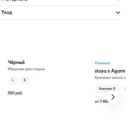
Развернуть
Уход
Развернуть
Чёрный
Новинка
Мешочек для стирки
staya x Agami
Комплект мисок н
L
S
Комплект S
К
590
руб.
от
7 490
руб.